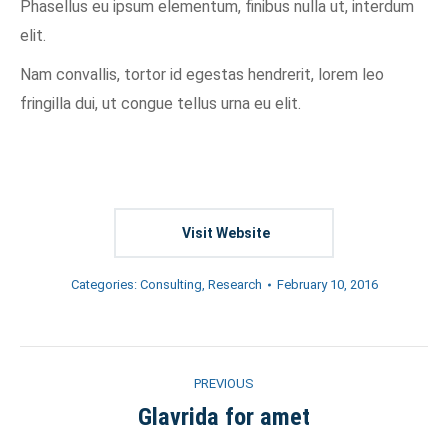
Phasellus eu ipsum elementum, finibus nulla ut, interdum
elit.
Nam convallis, tortor id egestas hendrerit, lorem leo
fringilla dui, ut congue tellus urna eu elit.
Visit Website
Categories:
Consulting
,
Research
February 10, 2016
Project
PREVIOUS
navigation
Glavrida for amet
Previous
project: