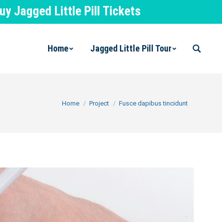
 Jagged Little Pill Tickets
Home
Jagged Little Pill Tour
Search:
You are here:
Home
Project
Fusce dapibus tincidunt